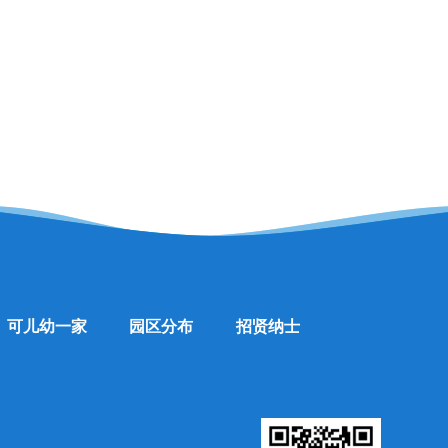
行动，将它散播给每一个人。我们可以和孩子一起做什么
活动，帮助孩子们理解爱心呢？以下是一些建议供您参考
可儿幼一家
园区分布
招贤纳士