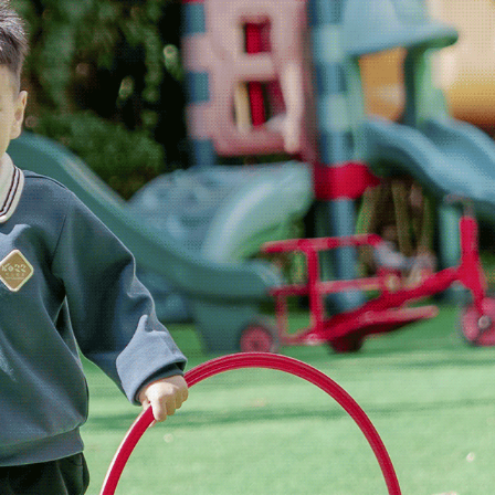
德文化
可儿亲子游泳
目一二儿童美术教育院
可儿幼一家
园