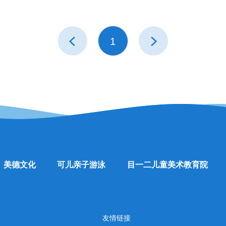
地
们愿意尝试新的事物、去新的地方、结识新的朋友时，我
们变得更有勇气。下面是关于勇气的一些游戏活动，您看
1
前一
后一
页
页
美德文化
可儿亲子游泳
目一二儿童美术教育院
友情链接